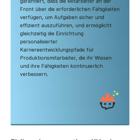
garantiert, dass die Mitarbeiter an der
Front über die erforderlichen Fähigkeiten
verfügen, um Aufgaben sicher und
effizient auszuführen, und ermöglicht
gleichzeitig die Einrichtung
personalisierter
Karriereentwicklungspfade für
Produktionsmitarbeiter, die ihr Wissen
und ihre Fähigkeiten kontinuierlich
verbessern.