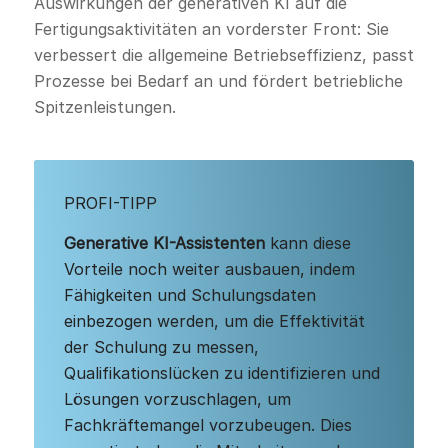
Auswirkungen der generativen KI auf die
Fertigungsaktivitäten an vorderster Front: Sie
verbessert die allgemeine Betriebseffizienz, passt
Prozesse bei Bedarf an und fördert betriebliche
Spitzenleistungen.
PROFI-TIPP
Generative KI-Assistenten
kann diese
Vorteile noch weiter ausbauen, indem
Fähigkeiten und Schulungsdaten
einbezogen werden, um die Effektivität
der Schulung zu messen,
Qualifikationslücken zu identifizieren und
Lösungen vorzuschlagen, um
Fachkräftemangel vorzubeugen. Dies