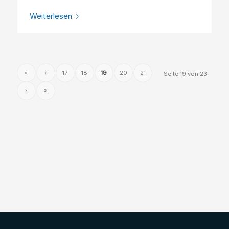
Weiterlesen
«
‹
17
18
19
20
21
Seite 19 von 23
›
»