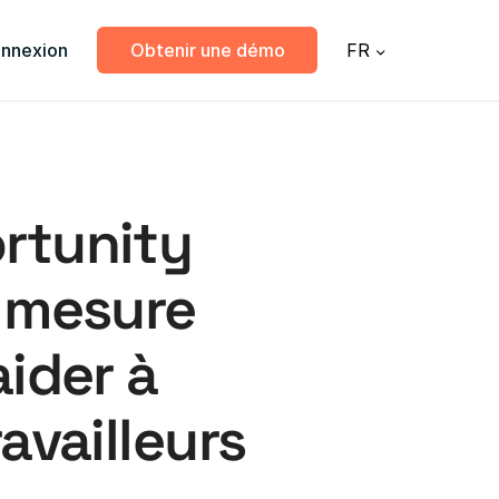
nnexion
Obtenir une démo
FR
ortunity
e mesure
aider à
availleurs