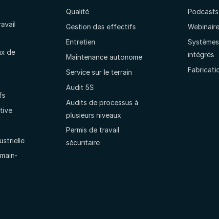
Qualité
Podcasts
ravail
Gestion des effectifs
Webinair
Entretien
Systèmes 
ux de
intégrés
Maintenance autonome
Fabricati
Service sur le terrain
Audit 5S
fs
Audits de processus à
tive
plusieurs niveaux
Permis de travail
strielle
sécuritaire
 main-