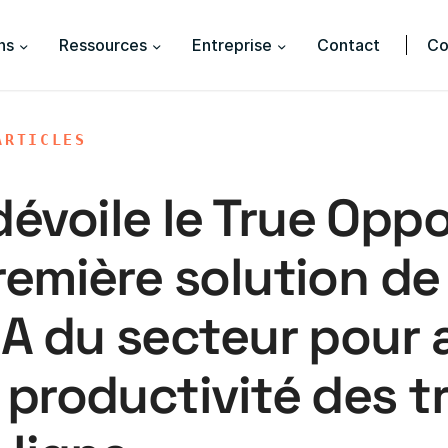
ns
Ressources
Entreprise
Contact
Co
ARTICLES
évoile le True Opp
première solution d
IA du secteur pour 
 productivité des tr