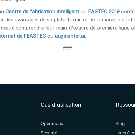
 au
Centre de fabrication intelligent
au
EASTEC 2019
confér
 des avantages de sa plate-forme et de la manière dont les
mieux comprendre leur main-d'œuvre de première ligne afin
internet de l'EASTEC
ou
augmenter.ai
.
###
Cas d'utilisation
Ressou
Opérations
Blog
Sécurité
livres éle