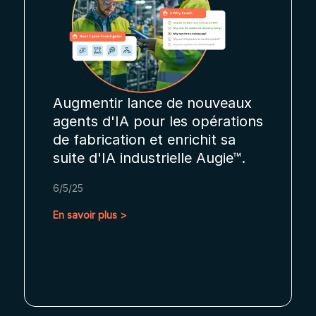
uveaux
Augmentir désignée comme
érations
leader et innovatrice de
t sa
premier plan dans le rapport
ugie™.
Frost & Sullivan Augmented
Connected Worker Radar
1/8/2026
En savoir plus >
1
2
3
4