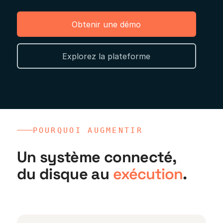
Obtenir une démo
Entretien
Entraînement
Nouvel
agent
Explorez la plateforme
augmenter
.ai
POURQUOI AUGMENTIR
Un système connecté,
du disque au
exécution
.