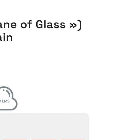
ane of Glass »)
ain