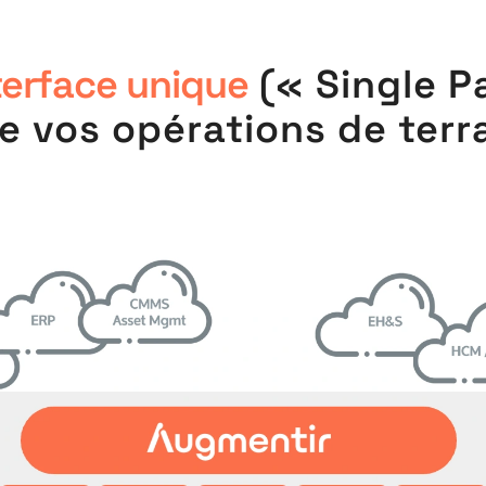
nterface unique
(« Single P
e vos opérations de terr