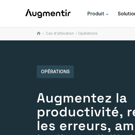
Produit
Solutio
›
Cas d'utilisation
› Opérations
OPÉRATIONS
Augmentez la
productivité, 
les erreurs, am