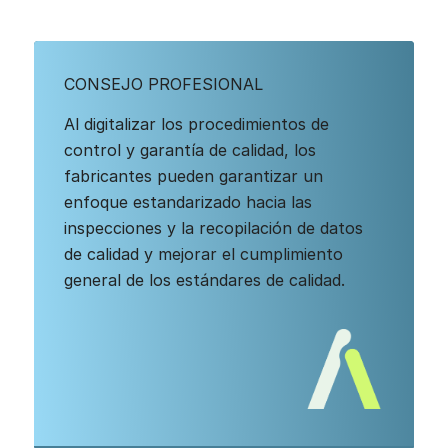
CONSEJO PROFESIONAL
Al digitalizar los procedimientos de
control y garantía de calidad, los
fabricantes pueden garantizar un
enfoque estandarizado hacia las
inspecciones y la recopilación de datos
de calidad y mejorar el cumplimiento
general de los estándares de calidad.