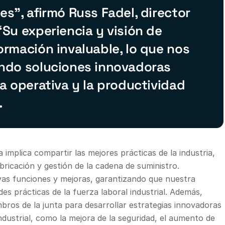
es”, afirmó Russ Fadel, director
“Su experiencia y visión de
ormación invaluable, lo que nos
endo soluciones innovadoras
ia operativa y la productividad
.
a implica compartir las mejores prácticas de la industria,
bricación y gestión de la cadena de suministro.
as funciones y mejoras, garantizando que nuestra
es prácticas de la fuerza laboral industrial. Además,
ros de la junta para desarrollar estrategias innovadoras
dustrial, como la mejora de la seguridad, el aumento de