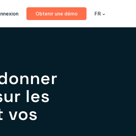
nnexion
Obtenir une démo
FR
donner
ur les
t vos