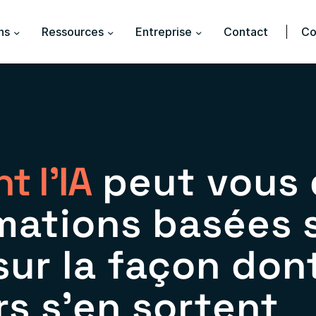
ns
Ressources
Entreprise
Contact
Co
 l'IA
peut vous 
mations basées s
ur la façon don
rs s'en sortent