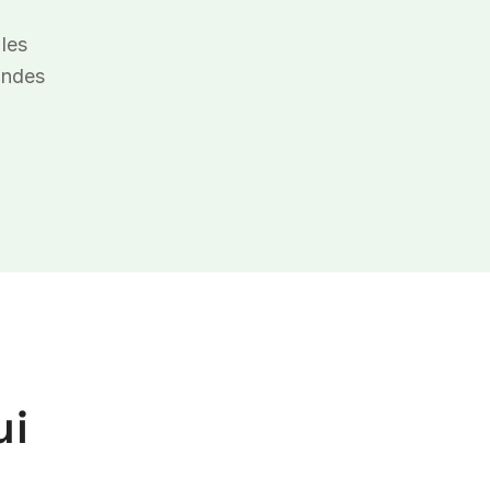
les
andes
ui