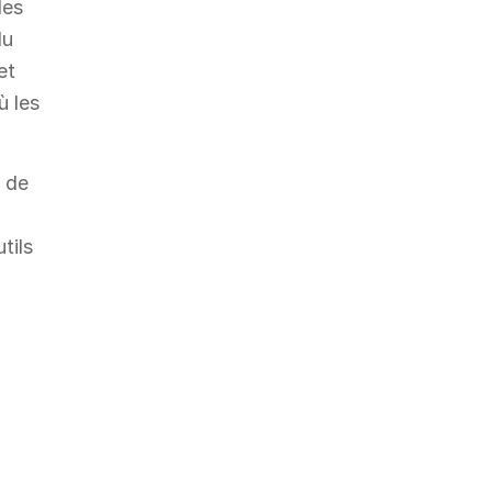
les
du
et
ù les
e de
tils