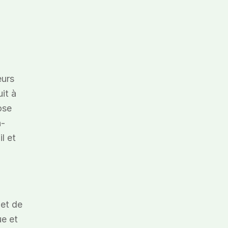
eurs
it à
ose
n-
l et
et de
ue et