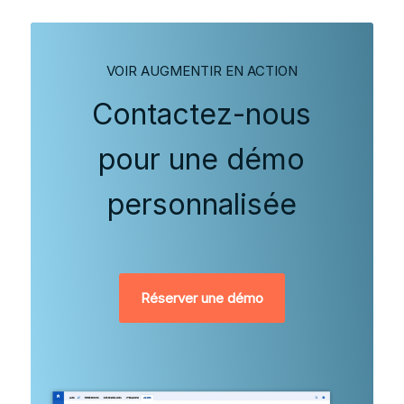
VOIR AUGMENTIR EN ACTION
Contactez-nous
pour une démo
personnalisée
Réserver une démo