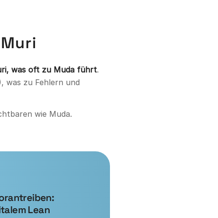
 Muri
i, was oft zu Muda führt
.
), was zu Fehlern und
sichtbaren wie Muda.
vorantreiben:
italem Lean