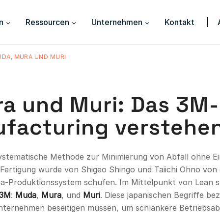
n
Ressourcen
Unternehmen
Kontakt
DA, MURA UND MURI
a und Muri: Das 3M-
facturing verstehe
systematische Methode zur Minimierung von Abfall ohne Ei
 Fertigung wurde von Shigeo Shingo und Taiichi Ohno von
ta-Produktionssystem schufen. Im Mittelpunkt von Lean st
3M
:
Muda
,
Mura
, und
Muri
. Diese japanischen Begriffe be
 Unternehmen beseitigen müssen, um schlankere Betriebsab