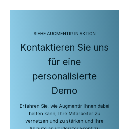
SIEHE AUGMENTIR IN AKTION
Kontaktieren Sie uns
für eine
personalisierte
Demo
Erfahren Sie, wie Augmentir Ihnen dabei
helfen kann, Ihre Mitarbeiter zu
vernetzen und zu stärken und Ihre
Abläufe an vorderster Front zu